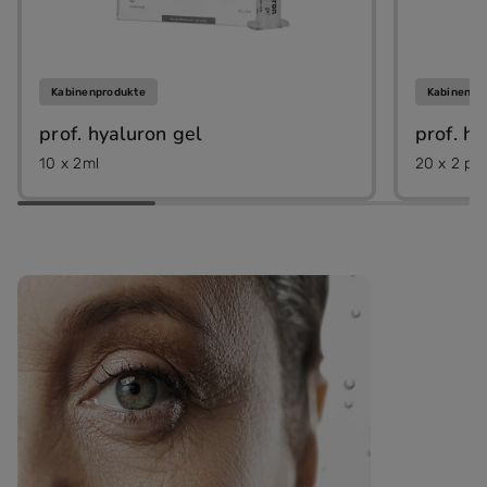
Kabinenprodukte
Kabinenpr
prof. hyaluron gel
prof. h
10 x 2ml
20 x 2 pa