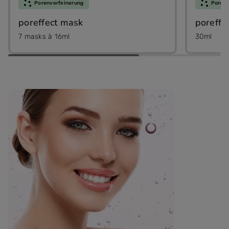
Porenverfeinerung
Porenv
poreffect mask
poreffe
7 masks à 16ml
30ml