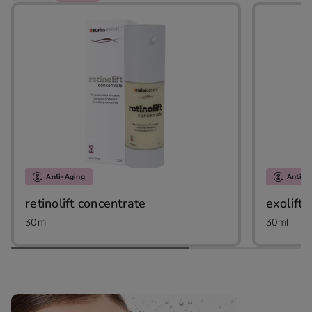
Anti-Aging
Anti-A
retinolift concentrate
exolift 
30ml
30ml