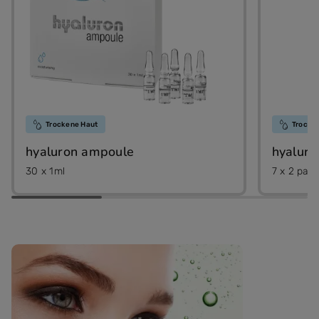
Trockene Haut
Trocke
hyaluron ampoule
hyaluro
30 x 1ml
7 x 2 pad