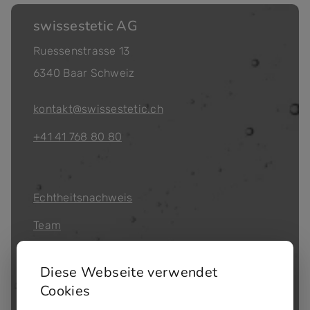
swissestetic AG
Ruessenstrasse 13
6340 Baar Schweiz
kontakt@swissestetic.ch
+41 41 768 80 80
Echtheitsnachweis
Team
Qualitätsmanagement
Diese Webseite verwendet
Partner werden
Cookies
Bezugsquellen