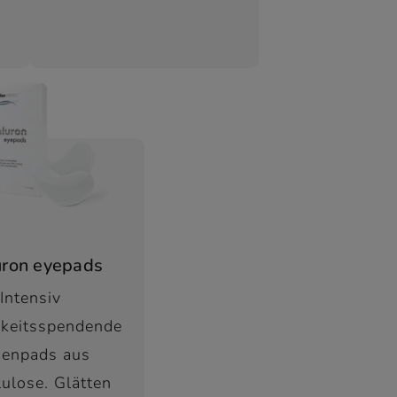
uron eyepads
Intensiv
gkeitsspendende
enpads aus
lulose. Glätten