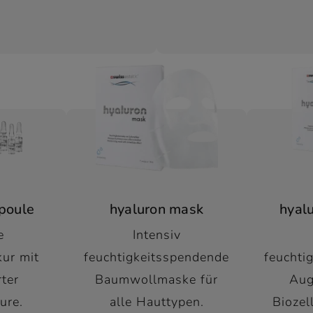
poule
hyaluron mask
hyal
e
Intensiv
kur mit
feuchtigkeitsspendende
feuchti
rter
Baumwollmaske für
Aug
ure.
alle Hauttypen.
Biozel