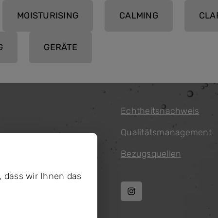
MOISTURISING
CALMING
CLA
G
GERÄTE
Echtheitsnachweis
Qualitätsmanagement
s
Bezugsquellen
, dass wir Ihnen das