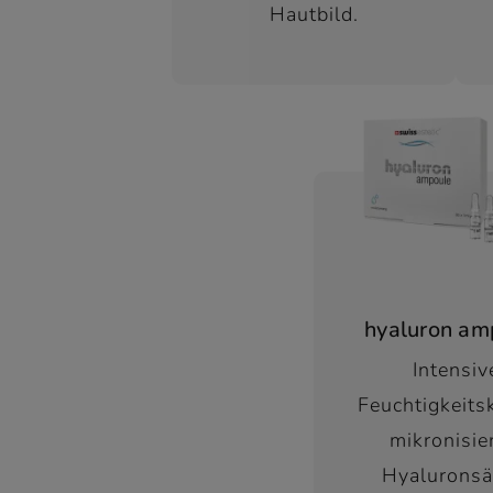
Hautbild.
hyaluron am
Intensiv
Feuchtigkeits
mikronisie
Hyaluronsä