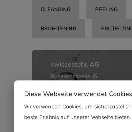
CLEANSING
PEELING
BRIGHTENING
PROTECTIN
swissestetic AG
Ruessenstrasse 13
6340 Baar Schweiz
Diese Webseite verwendet Cookie
kontakt@swissestetic.ch
Wir verwenden Cookies, um sicherzustellen
+41 41 768 80 80
beste Erlebnis auf unserer Webseite bieten.