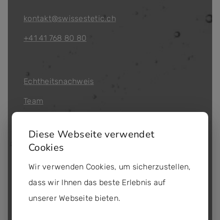
kontakt@swissestetic.ch
+41 41 768 80 80
Echtheitsnachweis
Team
Qualitätsmanagement
Diese Webseite verwendet
Partner werden
Cookies
Bezugsquellen
Wir verwenden Cookies, um sicherzustellen,
Workshops
dass wir Ihnen das beste Erlebnis auf
unserer Webseite bieten.