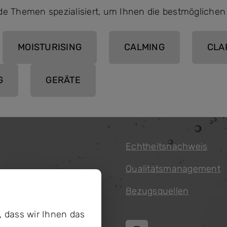
de Themen spezialisiert, um Ihnen die bestmögliche
MOISTURISING
CALMING
CLA
G
GERÄTE
Echtheitsnachweis
Qualitätsmanagement
s
Bezugsquellen
, dass wir Ihnen das