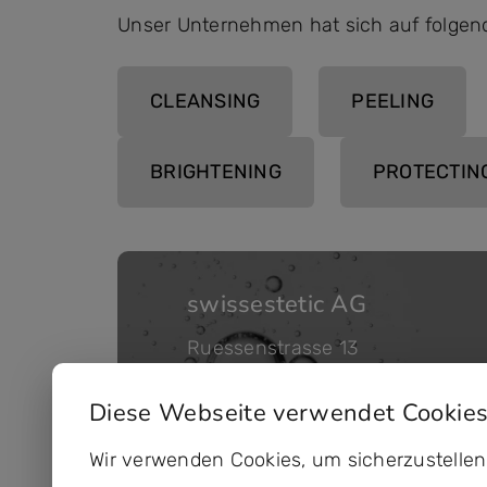
Unser Unternehmen hat sich auf folgen
CLEANSING
PEELING
BRIGHTENING
PROTECTIN
swissestetic AG
Ruessenstrasse 13
6340 Baar Schweiz
Diese Webseite verwendet Cookie
kontakt@swissestetic.ch
Wir verwenden Cookies, um sicherzustellen