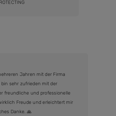
ROTECTING
Rosa
 mehreren Jahren mit der Firma
I
 bin sehr zufrieden mit der
u
er freundliche und professionelle
P
klich Freude und erleichtert mir
P
iches Danke. 🙏