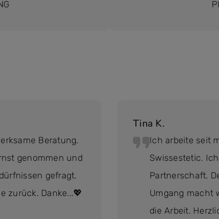
NG
P
Tina K.
fmerksame Beratung.
Ich arbeite seit
ernst genommen und
Swissestetic. Ich
rfnissen gefragt.
Partnerschaft. D
e zurück. Danke...💖
Umgang macht wir
die Arbeit. Herzl