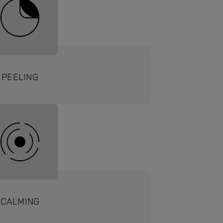
PEELING
CALMING