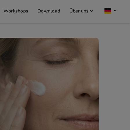
Workshops
Download
Über uns
Intensive Feuchtigkeit f
gesunde Haut.
Unsere MOISTURISING Linie hydratisier
verbessert ihre Elastizität und unters
strahlende Haut – ideal für die täglich
professionelle Behandlungen.