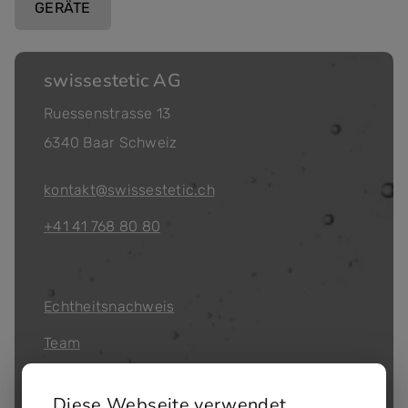
GERÄTE
swissestetic AG
Ruessenstrasse 13
6340 Baar Schweiz
kontakt@swissestetic.ch
+41 41 768 80 80
Echtheitsnachweis
Team
Qualitätsmanagement
Diese Webseite verwendet